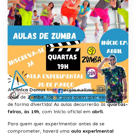
A
Clínica Domus
traz energia e ritmo com as novas
aulas de
Zumba
, ideais para quem quer exercitar-se
de forma divertida! As aulas decorrerão às
quartas-
feiras, às 19h
, com início oficial em
abril
.
Para quem quer experimentar antes de se
comprometer, haverá uma
aula experimental