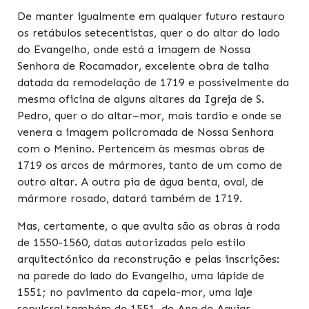
De manter igualmente em qualquer futuro restauro
os retábulos setecentistas, quer o do altar do lado
do Evangelho, onde está a imagem de Nossa
Senhora de Rocamador, excelente obra de talha
datada da remodelação de 1719 e possivelmente da
mesma oficina de alguns altares da Igreja de S.
Pedro, quer o do altar–mor, mais tardio e onde se
venera a imagem policromada de Nossa Senhora
com o Menino. Pertencem às mesmas obras de
1719 os arcos de mármores, tanto de um como de
outro altar. A outra pia de água benta, oval, de
mármore rosado, datará também de 1719.
Mas, certamente, o que avulta são as obras à roda
de 1550-1560, datas autorizadas pelo estilo
arquitectónico da reconstrução e pelas inscrições:
na parede do lado do Evangelho, uma lápide de
1551; no pavimento da capela-mor, uma laje
sepulcral também de 1551, de Ana de Aguiar,