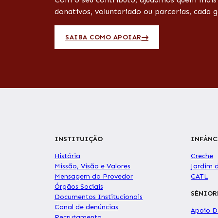
donativos, voluntariado ou parcerias, cada g
SAIBA COMO APOIAR
INSTITUIÇÃO
INFÂNC
História
Creche
Missão, Visão e Valores
Jardim 
Mensagem do Provedor
CATL
Órgãos Sociais
SÉNIOR
Documentos Institucionais
Canal de denúncias
Apoio Do
Recrutamento