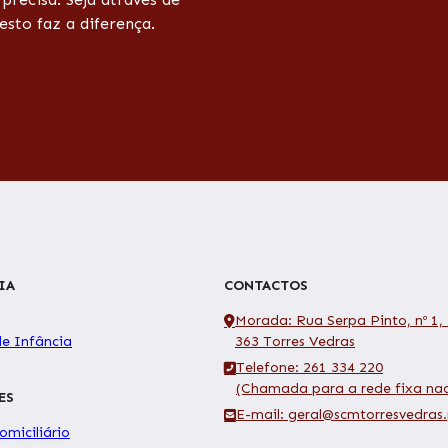
esto faz a diferença.
IA
CONTACTOS
Morada: Rua Serpa Pinto, nº 1,
de Infância
363 Torres Vedras
Telefone: 261 334 220
(Chamada para a rede fixa nac
ES
E-mail: geral@scmtorresvedras.
miciliário