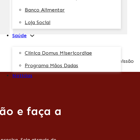
Banco Alimentar
Relatórios e Contas
Loja Social
VER DOCUMENTOS
Saúde
Clínica Domus Misericordiae
Programa Mãos Dadas
Notícias
ão e faça a
recisa. Seja através de