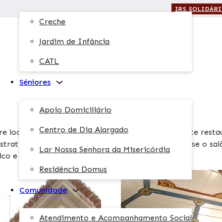
IRS SOLIDÁR
Creche
Jardim de Infância
CATL
Séniores
Apoio Domiciliário
Centro de Dia Alargado
bre localizado na rua Serpa Pinto n.º 1. Recentemente rest
trativos da instituição. No primeiro piso salienta-se o sa
Lar Nossa Senhora da Misericórdia
ico e a provedoria.
Residência Domus
Comunidade
Atendimento e Acompanhamento Social