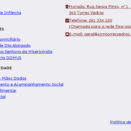
Morada: Rua Serpa Pinto, nº 1,
de Infância
363 Torres Vedras
Telefone: 261 334 220
(Chamada para a rede fixa nac
ES
E-mail: geral@scmtorresvedras.
miciliário
de Dia Alargado
sa Senhora da Misericórdia
ncia DOMUS
IDADE
o Mãos Dadas
ento e Acompanhamento Social
limentar
ial
Política d