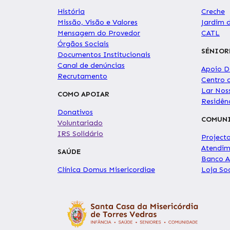
História
Creche
Missão, Visão e Valores
Jardim 
Mensagem do Provedor
CATL
Órgãos Sociais
SÉNIOR
Documentos Institucionais
Canal de denúncias
Apoio Do
Recrutamento
Centro 
Lar Nos
COMO APOIAR
Residê
Donativos
COMUN
Voluntariado
IRS Solidário
Project
Atendim
SAÚDE
Banco A
Clínica Domus Misericordiae
Loja Soc