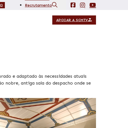
Recrutamento
IO
Contactos
APOIAR A SCMTV
aurado e adaptado às necessidades atuais
lão nobre, antiga sala do despacho onde se