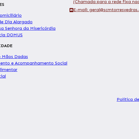
(Chamada para a rede fixa nac
ES
E-mail: geral@scmtorresvedras.
miciliário
de Dia Alargado
sa Senhora da Misericórdia
ncia DOMUS
IDADE
o Mãos Dadas
ento e Acompanhamento Social
limentar
ial
Política d