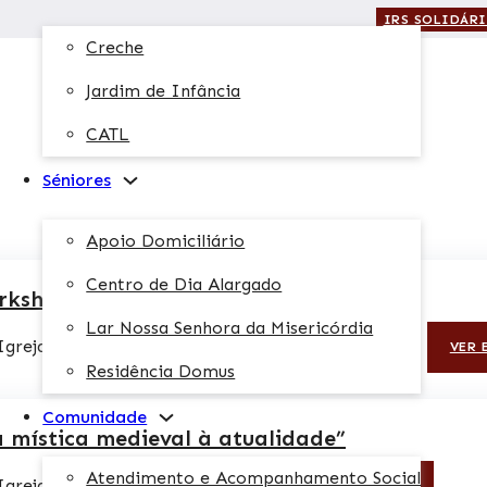
IRS SOLIDÁR
Creche
Jardim de Infância
CATL
Séniores
Apoio Domiciliário
Centro de Dia Alargado
rkshop de Órgão
Lar Nossa Senhora da Misericórdia
Igreja da Misericórdia, Torres Vedras
22:30h
VER 
Residência Domus
Comunidade
 mística medieval à atualidade”
Atendimento e Acompanhamento Social
Igreja da Misericórdia
16:00h
VER EVENTO