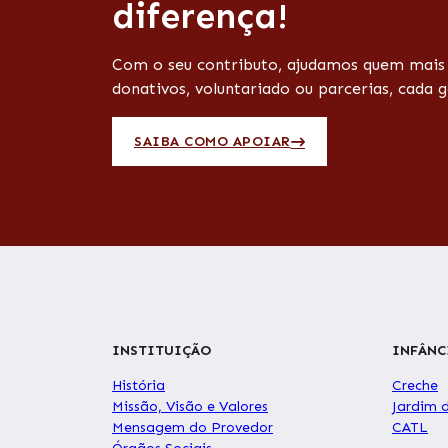
diferença!
Com o seu contributo, ajudamos quem mais p
donativos, voluntariado ou parcerias, cada g
SAIBA COMO APOIAR
INSTITUIÇÃO
INFÂNC
História
Creche
Missão, Visão e Valores
Jardim 
Mensagem do Provedor
CATL