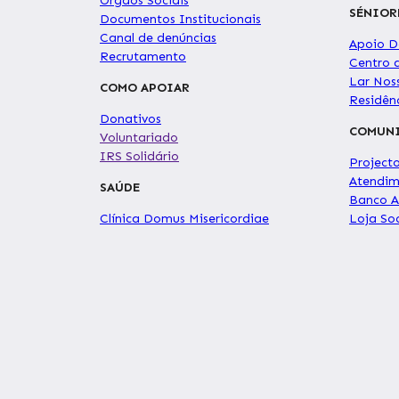
Órgãos Sociais
SÉNIOR
Documentos Institucionais
Canal de denúncias
Apoio Do
Recrutamento
Centro 
Lar Nos
COMO APOIAR
Residê
Donativos
COMUN
Voluntariado
IRS Solidário
Project
Atendim
SAÚDE
Banco A
Clínica Domus Misericordiae
Loja Soc