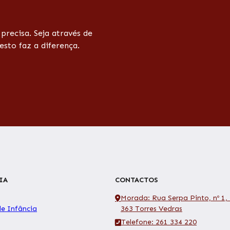
recisa. Seja através de
esto faz a diferença.
IA
CONTACTOS
Morada: Rua Serpa Pinto, nº 1,
de Infância
363 Torres Vedras
Telefone: 261 334 220