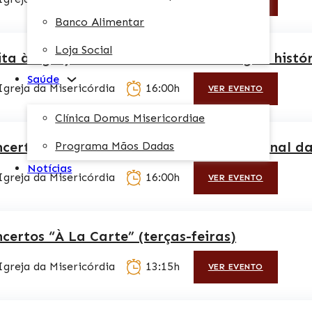
Banco Alimentar
Loja Social
ita à Igreja da Misericórdia e ao Órgão histó
Saúde
Igreja da Misericórdia
16:00h
VER EVENTO
Clínica Domus Misericordiae
certo Comemorativo do Dia Internacional da
Programa Mãos Dadas
Notícias
Igreja da Misericórdia
16:00h
VER EVENTO
certos “À La Carte” (terças-feiras)
Igreja da Misericórdia
13:15h
VER EVENTO