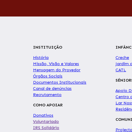
INSTITUIÇÃO
INFÂNC
História
Creche
Missão, Visão e Valores
Jardim 
Mensagem do Provedor
CATL
Órgãos Sociais
SÉNIOR
Documentos Institucionais
Canal de denúncias
Apoio Do
Recrutamento
Centro 
Lar Nos
COMO APOIAR
Residê
Donativos
COMUN
Voluntariado
IRS Solidário
Project