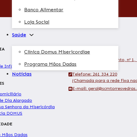
Banco Alimentar
Loja Social
Saúde
IA
CONTACTOS
Clínica Domus Misericordiae
Morada: Rua Serpa Pinto, nº 1,
Programa Mãos Dadas
de Infância
363 Torres Vedras
Notícias
Telefone: 261 334 220
(Chamada para a rede fixa nac
ES
E-mail: geral@scmtorresvedras.
miciliário
de Dia Alargado
sa Senhora da Misericórdia
ncia DOMUS
IDADE
o Mãos Dadas