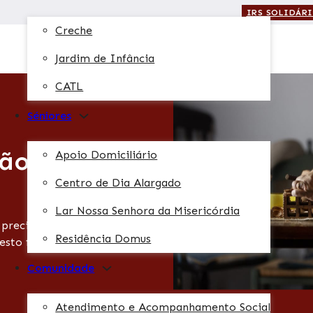
IRS SOLIDÁR
Creche
Jardim de Infância
CATL
Séniores
ão e faça a
Apoio Domiciliário
Centro de Dia Alargado
Lar Nossa Senhora da Misericórdia
recisa. Seja através de
Residência Domus
esto faz a diferença.
Comunidade
Atendimento e Acompanhamento Social